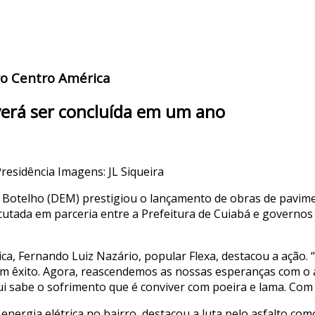
ro Centro América
everá ser concluída em um ano
residência
Imagens: JL Siqueira
 Botelho (DEM) prestigiou o lançamento de obras de pavimen
executada em parceria entre a Prefeitura de Cuiabá e govern
a, Fernando Luiz Nazário, popular Flexa, destacou a ação.
m êxito. Agora, reascendemos as nossas esperanças com o 
i sabe o sofrimento que é conviver com poeira e lama. Com
nergia elétrica no bairro, destacou a luta pelo asfalto com