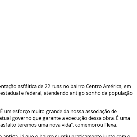
tação asfáltica de 22 ruas no bairro Centro América, em
os estadual e federal, atendendo antigo sonho da população
 “É um esforço muito grande da nossa associação de
atual governo que garante a execução dessa obra. É uma
 asfalto teremos uma nova vida”, comemorou Flexa.
o antiga, já que o bairro surgiu praticamente junto com o