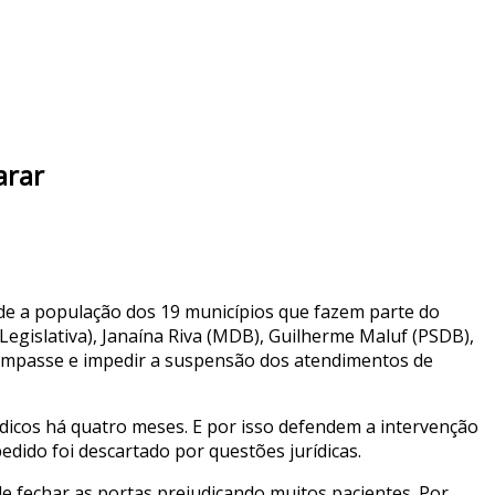
arar
de a população dos 19 municípios que fazem parte do
egislativa), Janaína Riva (MDB), Guilherme Maluf (PSDB),
o impasse e impedir a suspensão dos atendimentos de
dicos há quatro meses. E por isso defendem a intervenção
edido foi descartado por questões jurídicas.
e fechar as portas prejudicando muitos pacientes. Por