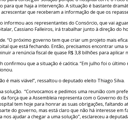
rno para que haja a intervenção. A situação é bastante dramá
o acrescentar que receberam a informação de que os repasse
ho informou aos representantes do Consórcio, que vai aguar
talar, Cassiano Falleiros, irá trabalhar junto à direção do 
úde. “O próximo governo tem que criar um projeto mais efi
ital que está fechando. Então, precisamos encontrar uma s
uir a renúncia fiscal de quase R$ 3,8 bilhões para aplicar n
h confirmou que a situação é caótica. “Em julho foi o últim
ionou.
é mais viável”, ressaltou o deputado eleito Thiago Silva.
a solução. “Convocamos e pedimos uma reunião com prefeito
 e da força que a Assembleia representa com o Governo do E
ospital tem hoje para honrar as suas obrigações, faltando 
parte do governo, mas está claro que não há interesse em fa
a nos ajudar a chegar a uma solução”, esclareceu a deputad