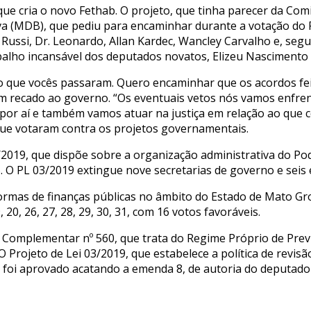
que cria o novo Fethab. O projeto, que tinha parecer da Com
iva (MDB), que pediu para encaminhar durante a votação do P
Russi, Dr. Leonardo, Allan Kardec, Wancley Carvalho e, se
lho incansável dos deputados novatos, Elizeu Nascimento e
as o que vocês passaram. Quero encaminhar que os acordos f
 recado ao governo. “Os eventuais vetos nós vamos enfren
or aí e também vamos atuar na justiça em relação ao que c
que votaram contra os projetos governamentais.
2019, que dispõe sobre a organização administrativa do Pod
. O PL 03/2019 extingue nove secretarias de governo e seis e
mas de finanças públicas no âmbito do Estado de Mato Gross
0, 26, 27, 28, 29, 30, 31, com 16 votos favoráveis.
i Complementar nº 560, que trata do Regime Próprio de Prev
. O Projeto de Lei 03/2019, que estabelece a política de rev
, foi aprovado acatando a emenda 8, de autoria do deputado