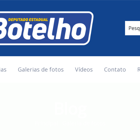
ias
Galerias de fotos
Vídeos
Contato
R
Blog
Principal
.
Galeria de fotos