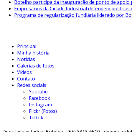
Botelho participa da inauguração de ponto de apoio p
Empresários da Cidade Industrial defendem políticas 
Programa de regularização fundiária liderado por B
Principal
Minha história
Notícias
Galerias de fotos
Vídeos
Contato
Redes sociais
Youtube
Facebook
Instagram
Flickr (Fotos)
Tiktok
Deputado estadual Botelho - (65) 3313-6510 - depeduardobo