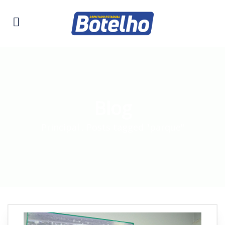
Blog
Principal
.
Posts tagged "parque"